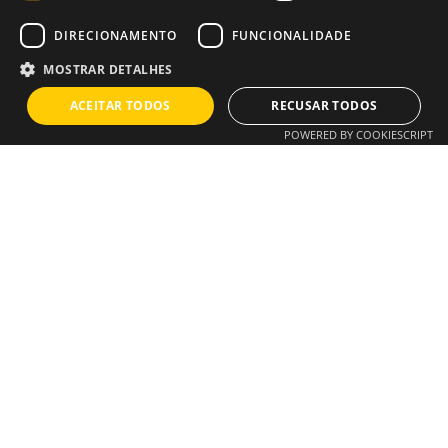
Como escolher uma agência de marketing digital
DIRECIONAMENTO
FUNCIONALIDADE
Guia Prático: Implementação de Barras de
MOSTRAR DETALHES
Consentimento de Cookies
ACEITAR TODOS
RECUSAR TODOS
POWERED BY COOKIESCRIPT
Comentários Recentes
Instagram
/
Whatsapp