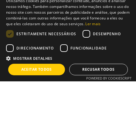
Utilizamos cookies para personalizar conteúdo, anúncios e analisar
ENGLISH
Realize pesquisas de utilizadores e testes de
nosso tráfego. Também compartilhamos informações sobre o uso do
nosso site com nossos parceiros de publicidade e análise, que podem
usabilidade para melhorar a experiência do
PT
combiná-las com outras informações que você forneceu a eles ou
utilizador.
que eles coletaram do uso de seus serviços.
Ler mais
Mantenha-se atualizado com as últimas tendências e
ESTRITAMENTE NECESSÁRIOS
DESEMPENHO
tecnologias de design.
DIRECIONAMENTO
FUNCIONALIDADE
Requisitos:
MOSTRAR DETALHES
Mínimo de 3 anos de experiência em web design e
ACEITAR TODOS
RECUSAR TODOS
UI/UX.
POWERED BY COOKIESCRIPT
Proficiência em ferramentas de design como Adobe
XD, Figma, Sketch ou similares.
Forte portfólio demonstrando competências em
design de interface e experiência do utilizador.
Excelentes capacidades de comunicação e trabalho
em equipa.