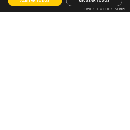
ACEITAR TODOS
RECUSAR TODOS
POWERED BY COOKIESCRIPT
Próximo
Artigo
Como Integrar APIs
no Seu Site
Instagram
/
Whatsapp