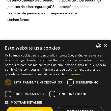
desenvolvimento web seguro
práticas de cibersegurança
práticas de cibersegurançaPS
proteção de dados
restrição de permissões
segurança online
senhas fortes
×
Este website usa cookies
Utilizamos cookies para personalizar conteúdo, anúncios e analisar
ENGLISH
nosso tráfego. Também compartilhamos informações sobre o uso do
nosso site com nossos parceiros de publicidade e análise, que podem
PT
combiná-las com outras informações que você forneceu a eles ou
que eles coletaram do uso de seus serviços.
Ler mais
Andreia Dias
ESTRITAMENTE NECESSÁRIOS
DESEMPENHO
https://brixius.pt
DIRECIONAMENTO
FUNCIONALIDADE
MOSTRAR DETALHES