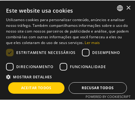
×
Este website usa cookies
Utilizamos cookies para personalizar conteúdo, anúncios e analisar
ENGLISH
nosso tráfego. Também compartilhamos informações sobre o uso do
nosso site com nossos parceiros de publicidade e análise, que podem
PT
combiná-las com outras informações que você forneceu a eles ou
que eles coletaram do uso de seus serviços.
Ler mais
Próximo Artigo
ESTRITAMENTE NECESSÁRIOS
DESEMPENHO
Google Consent Mode V2: O
DIRECIONAMENTO
FUNCIONALIDADE
que Precisas Saber
MOSTRAR DETALHES
ACEITAR TODOS
RECUSAR TODOS
POWERED BY COOKIESCRIPT
Instagram
/
Whatsapp