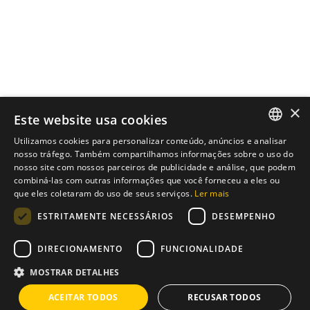
×
Este website usa cookies
Utilizamos cookies para personalizar conteúdo, anúncios e analisar
ENGLISH
nosso tráfego. Também compartilhamos informações sobre o uso do
nosso site com nossos parceiros de publicidade e análise, que podem
Instagram
/
Whatsapp
PT
combiná-las com outras informações que você forneceu a eles ou
que eles coletaram do uso de seus serviços.
Ler mais
ESTRITAMENTE NECESSÁRIOS
DESEMPENHO
Tens uma ideia?
Nós temos a solução
DIRECIONAMENTO
FUNCIONALIDADE
info@brixius.pt
MOSTRAR DETALHES
ACEITAR TODOS
RECUSAR TODOS
Carreira