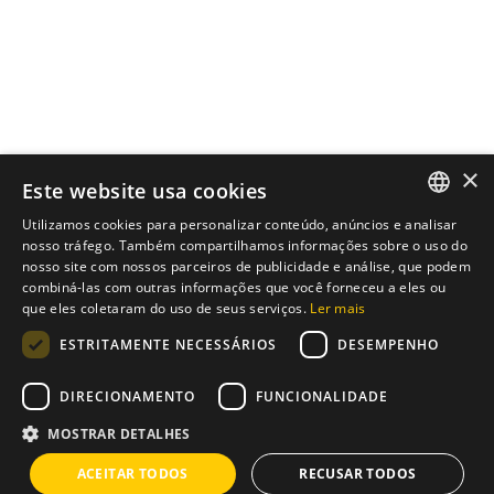
×
Este website usa cookies
Utilizamos cookies para personalizar conteúdo, anúncios e analisar
ENGLISH
nosso tráfego. Também compartilhamos informações sobre o uso do
nosso site com nossos parceiros de publicidade e análise, que podem
Instagram
/
Whatsapp
PT
combiná-las com outras informações que você forneceu a eles ou
que eles coletaram do uso de seus serviços.
Ler mais
ESTRITAMENTE NECESSÁRIOS
DESEMPENHO
Tens uma ideia?
Nós temos a solução
DIRECIONAMENTO
FUNCIONALIDADE
info@brixius.pt
MOSTRAR DETALHES
ACEITAR TODOS
RECUSAR TODOS
Carreira