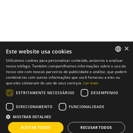
×
Este website usa cookies
Utilizamos cookies para personalizar conteúdo, anúncios e analisar
ENGLISH
nosso tráfego. Também compartilhamos informações sobre o uso do
nosso site com nossos parceiros de publicidade e análise, que podem
Instagram
/
Whatsapp
PT
combiná-las com outras informações que você forneceu a eles ou
que eles coletaram do uso de seus serviços.
Ler mais
ESTRITAMENTE NECESSÁRIOS
DESEMPENHO
Tens uma ideia?
Nós temos a solução
DIRECIONAMENTO
FUNCIONALIDADE
info@brixius.pt
MOSTRAR DETALHES
ACEITAR TODOS
RECUSAR TODOS
Carreira