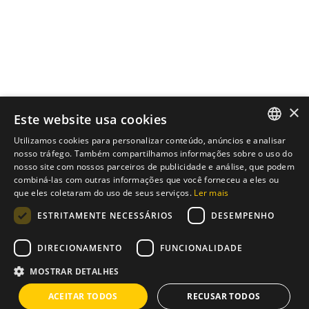
×
Este website usa cookies
Utilizamos cookies para personalizar conteúdo, anúncios e analisar
ENGLISH
nosso tráfego. Também compartilhamos informações sobre o uso do
nosso site com nossos parceiros de publicidade e análise, que podem
Instagram
/
Whatsapp
PT
combiná-las com outras informações que você forneceu a eles ou
que eles coletaram do uso de seus serviços.
Ler mais
ESTRITAMENTE NECESSÁRIOS
DESEMPENHO
Tens uma ideia?
Nós temos a solução
DIRECIONAMENTO
FUNCIONALIDADE
info@brixius.pt
MOSTRAR DETALHES
ACEITAR TODOS
RECUSAR TODOS
Carreira