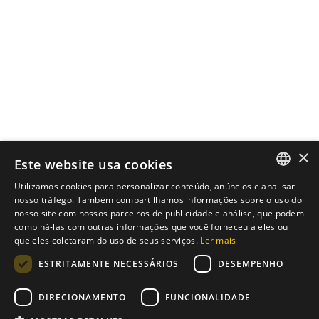
12 min de leitura
Estratégia de
marketing digital
que gera
resultados
Uma estratégia de
marketing digital
eficaz alinha marca,
×
Este website usa cookies
canais e dados para
Utilizamos cookies para personalizar conteúdo, anúncios e analisar
gerar crescimento
ENGLISH
nosso tráfego. Também compartilhamos informações sobre o uso do
sustentável, leads
nosso site com nossos parceiros de publicidade e análise, que podem
PT
qualificados e vendas.
combiná-las com outras informações que você forneceu a eles ou
que eles coletaram do uso de seus serviços.
Ler mais
Marketing
ESTRITAMENTE NECESSÁRIOS
DESEMPENHO
Ler mais
DIRECIONAMENTO
FUNCIONALIDADE